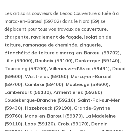
Les artisans couvreurs de Lecoq Couverture située à à
marcq-en-Barœul (59702) dans le Nord (59) se
déplacent pour tous vos travaux de
couverture,
charpente, ravalement de façade, isolation de
toiture, ramonage de cheminée, zinguerie,
étanchéité de toiture
à
marcq-en-Barœul (59702),
Lille (59000), Roubaix (59100), Dunkerque (59140),
Tourcoing (59200), Villeneuve-d'Ascq (59491), Douai
(59500), Wattrelos (59150), Marcq-en-Barœul
(59700), Cambrai (59400), Maubeuge (59600),
Lambersart (59130), Armentières (59280),
Coudekerque-Branche (59210), Saint-Pol-sur-Mer
(59430), Hazebrouck (59190), Grande-Synthe
(59760), Mons-en-Barœul (59370), La Madeleine
(59110), Loos (59120), Croix (59170), Denain