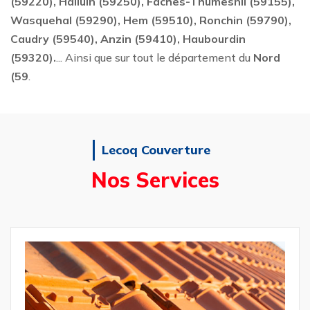
(59220), Halluin (59250), Faches-Thumesnil (59155),
Wasquehal (59290), Hem (59510), Ronchin (59790),
Caudry (59540), Anzin (59410), Haubourdin
(59320).
... Ainsi que sur tout le département du
Nord
(59
.
Lecoq Couverture
Nos Services
Réparation et 
de Toiture