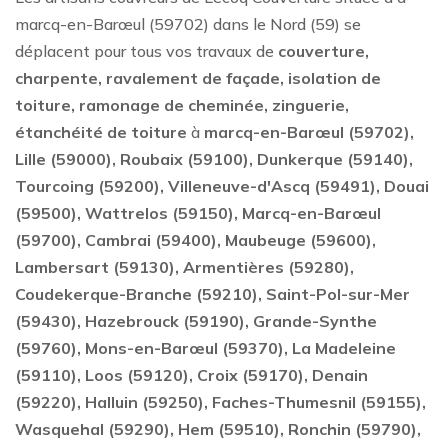
marcq-en-Barœul (59702) dans le Nord (59) se
déplacent pour tous vos travaux de
couverture,
charpente, ravalement de façade, isolation de
toiture, ramonage de cheminée, zinguerie,
étanchéité de toiture
à
marcq-en-Barœul (59702),
Lille (59000), Roubaix (59100), Dunkerque (59140),
Tourcoing (59200), Villeneuve-d'Ascq (59491), Douai
(59500), Wattrelos (59150), Marcq-en-Barœul
(59700), Cambrai (59400), Maubeuge (59600),
Lambersart (59130), Armentières (59280),
Coudekerque-Branche (59210), Saint-Pol-sur-Mer
(59430), Hazebrouck (59190), Grande-Synthe
(59760), Mons-en-Barœul (59370), La Madeleine
(59110), Loos (59120), Croix (59170), Denain
(59220), Halluin (59250), Faches-Thumesnil (59155),
Wasquehal (59290), Hem (59510), Ronchin (59790),