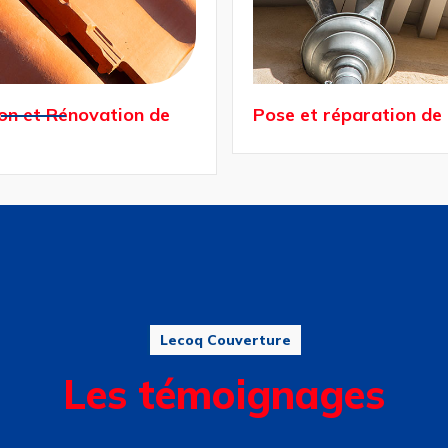
réparation de gouttière
Nettoyage et Démous
toiture
Lecoq Couverture
Les témoignages