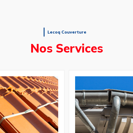
Lecoq Couverture
Nos Services
Pose et réparation
de gouttière
t