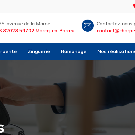
65, avenue de la Marne
Contactez-nous p
S 82028 59702 Marcq-en-Barœul
contact@charpen
rpente
Zinguerie
Ramonage
Nos réalisation
s