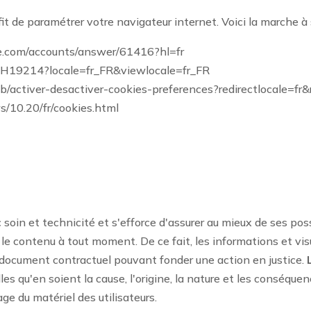
fit de paramétrer votre navigateur internet. Voici la marche à 
gle.com/accounts/answer/61416?hl=fr
kb/PH19214?locale=fr_FR&viewlocale=fr_FR
/fr/kb/activer-desactiver-cookies-preferences?redirectlocale=f
s/10.20/fr/cookies.html
 soin et technicité et s'efforce d'assurer au mieux de ses poss
ier le contenu à tout moment. De ce fait, les informations et v
n document contractuel pouvant fonder une action en justice.
s qu'en soient la cause, l'origine, la nature et les conséquence
ge du matériel des utilisateurs.